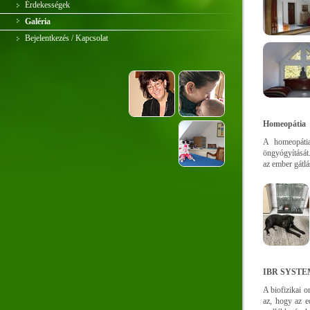
Érdekességek
Galéria
Bejelentkezés / Kapcsolat
Homeopátia
A homeopátia
öngyógyítását
az ember gátlá
IBR SYSTE
A biofizikai o
az, hogy az e