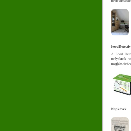
mellékhatások
FoodDetectiv
A Food Detec
melyeknek sze
megjelenésében
Napkövek